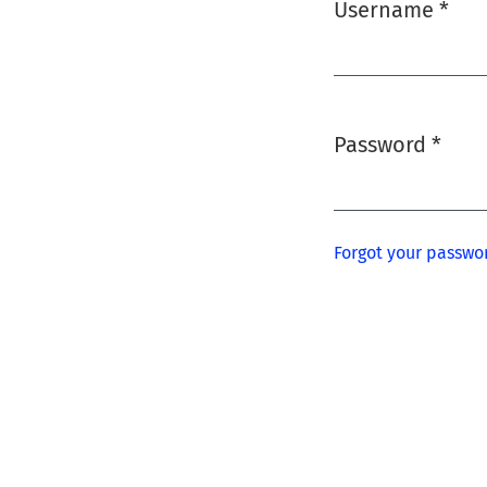
Username
*
Required
Password
*
Required
Forgot your passwo