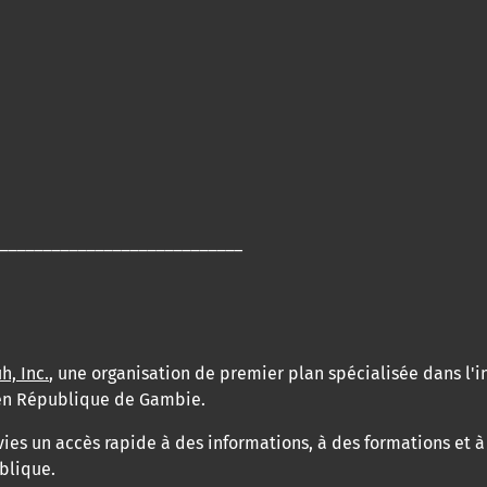
____________________________
h, Inc.
, une organisation de premier plan spécialisée dans l'i
e en République de Gambie.
vies un accès rapide à des informations, à des formations et 
blique.