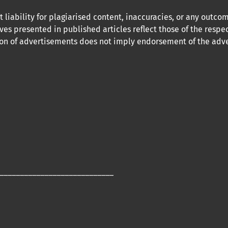
 liability for plagiarised content, inaccuracies, or any outco
ves presented in published articles reflect those of the respe
usion of advertisements does not imply endorsement of the adve
____________________________