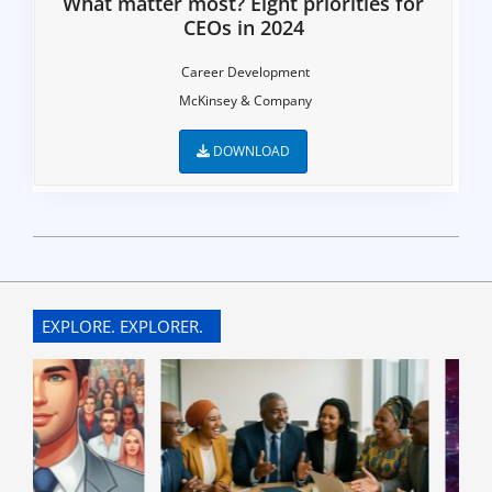
What matter most? Eight priorities for
CEOs in 2024
Career Development
McKinsey & Company
DOWNLOAD
2022-
07-
10
EXPLORE. EXPLORER.