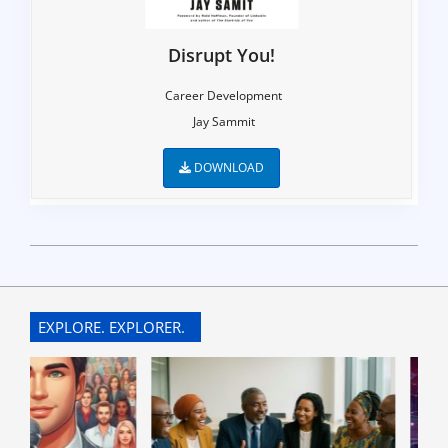
Disrupt You!
Career Development
Jay Sammit
DOWNLOAD
2022-
07-
10
EXPLORE. EXPLORER.