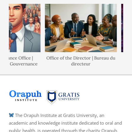
rnance Office |
Office of the Director | Bureau du
l de Gouvernance
directeur
The Orapuh Institute at Gratis University, an
academic and knowledge institute dedicated to oral and
public health, is operated through the charity Orapuh,