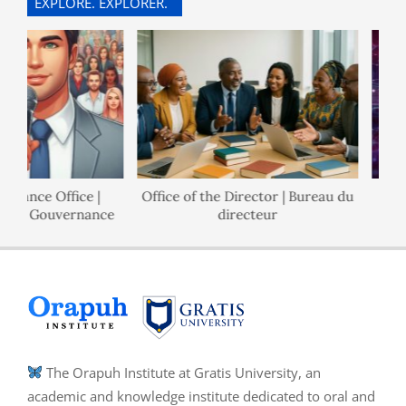
EXPLORE. EXPLORER.
rnance Office |
Office of the Director | Bureau du
l de Gouvernance
directeur
The Orapuh Institute at Gratis University, an
academic and knowledge institute dedicated to oral and