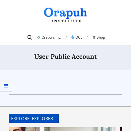
Skip
to
content
Search
Primary
Orapuh, Inc.
OCL
Shop
Navigation
Menu
User Public Account
2021-
07-
10
EXPLORE. EXPLORER.