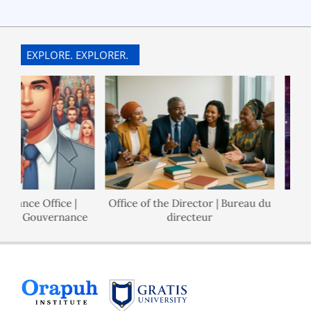
2024-
08-
20
EXPLORE. EXPLORER.
rnance Office |
Office of the Director | Bureau du
l de Gouvernance
directeur