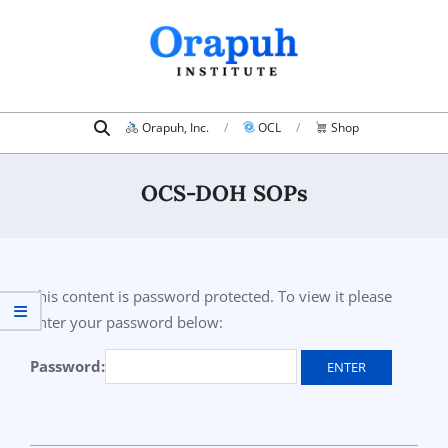
Skip
to
content
Search
Primary
Orapuh, Inc.
OCL
Shop
Navigation
Menu
OCS-DOH SOPs
This content is password protected. To view it please
enter your password below:
Password: