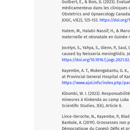
Guilbert, E., & Bois, G. (2023). Éval
médicamenteux dans les cliniques d
Obstetrics and Gynaecology Canada:
JOGC, 45(2), 125–133.
https://doi.org/1
Hatem, M., Halabi-Nassif, H., & Maro
maternelle et néonatale en Guinée-C
Jocelyn, S., Yahya, S., Glenn, P., Saul
caused by Neisseria meningitidis. J
https://doi.org/10.1016/j.jogc.2021.02
Kayembe, A. T., Mukengabantu, G. K.,
at Provincial General Hospital of Kan
https://www.ajol.info/index.php/pa
Kibombi, W. I. (2023). Responsabilit
mineures à Kinkenda au camp Luka R
Scientific Studies, 3(6), Article 6.
Lince-Deroche, N., Kayembe, P., Blades,
Bankole, A. (2019). Grossesses non 
Démocratique du Congo): Défis et p