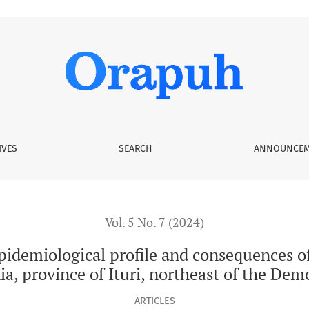
 profile and consequences of clandestine abortions among wome
IVES
SEARCH
ANNOUNCEM
Vol. 5 No. 7 (2024)
epidemiological profile and consequences 
ia, province of Ituri, northeast of the Dem
ARTICLES