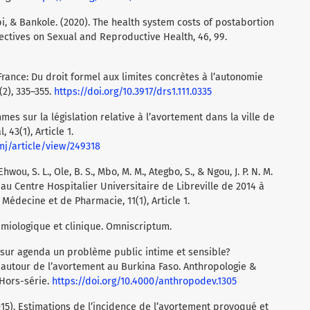
i, & Bankole. (2020). The health system costs of postabortion
pectives on Sexual and Reproductive Health, 46, 99.
France: Du droit formel aux limites concrètes à l’autonomie
(2), 335–355.
https://doi.org/10.3917/drs1.111.0335
mes sur la législation relative à l’avortement dans la ville de
 43(1), Article 1.
mj/article/view/249318
Ehwou, S. L., Ole, B. S., Mbo, M. M., Ategbo, S., & Ngou, J. P. N. M.
au Centre Hospitalier Universitaire de Libreville de 2014 à
Médecine et de Pharmacie, 11(1), Article 1.
démiologique et clinique. Omniscriptum.
 sur agenda un problème public intime et sensible?
 autour de l’avortement au Burkina Faso. Anthropologie &
 Hors-série.
https://doi.org/10.4000/anthropodev.1305
 (2015). Estimations de l’incidence de l’avortement provoqué et