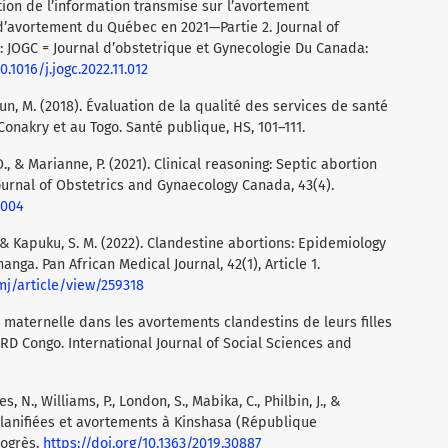
uation de l’information transmise sur l’avortement
’avortement du Québec en 2021—Partie 2. Journal of
 JOGC = Journal d’obstetrique et Gynecologie Du Canada:
0.1016/j.jogc.2022.11.012
un, M. (2018). Évaluation de la qualité des services de santé
onakry et au Togo. Santé publique, HS, 101–111.
, O., & Marianne, P. (2021). Clinical reasoning: Septic abortion
ournal of Obstetrics and Gynaecology Canada, 43(4).
.004
 & Kapuku, S. M. (2022). Clandestine abortions: Epidemiology
anga. Pan African Medical Journal, 42(1), Article 1.
mj/article/view/259318
é maternelle dans les avortements clandestins de leurs filles
D Congo. International Journal of Social Sciences and
 N., Williams, P., London, S., Mabika, C., Philbin, J., &
planifiées et avortements à Kinshasa (République
rogrès.
https://doi.org/10.1363/2019.30887