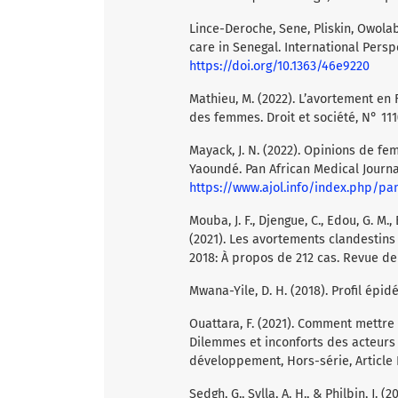
Lince-Deroche, Sene, Pliskin, Owolab
care in Senegal. International Pers
https://doi.org/10.1363/46e9220
Mathieu, M. (2022). L’avortement en 
des femmes. Droit et société, N° 111
Mayack, J. N. (2022). Opinions de fem
Yaoundé. Pan African Medical Journal,
https://www.ajol.info/index.php/pa
Mouba, J. F., Djengue, C., Edou, G. M., 
(2021). Les avortements clandestins 
2018: À propos de 212 cas. Revue de 
Mwana-Yile, D. H. (2018). Profil épi
Ouattara, F. (2021). Comment mettre
Dilemmes et inconforts des acteurs
développement, Hors-série, Article
Sedgh, G., Sylla, A. H., & Philbin, J.