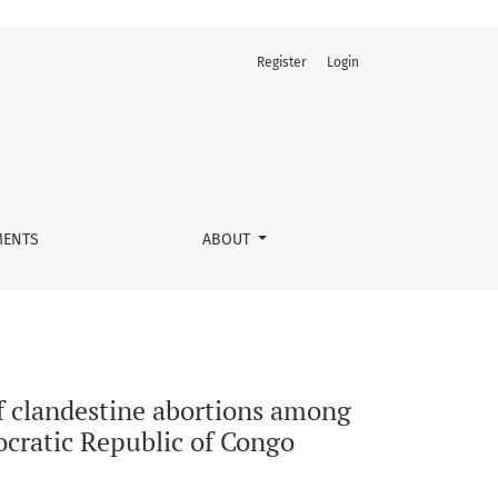
Register
Login
n in the city of Bunia, province of Ituri, northeast of the D
ENTS
ABOUT
of clandestine abortions among
ocratic Republic of Congo