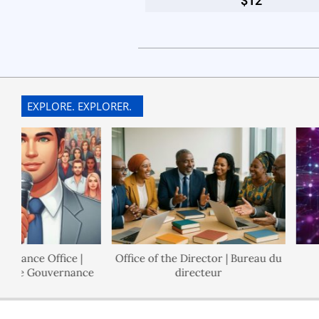
$12
EXPLORE. EXPLORER.
nance Office |
Office of the Director | Bureau du
 de Gouvernance
directeur