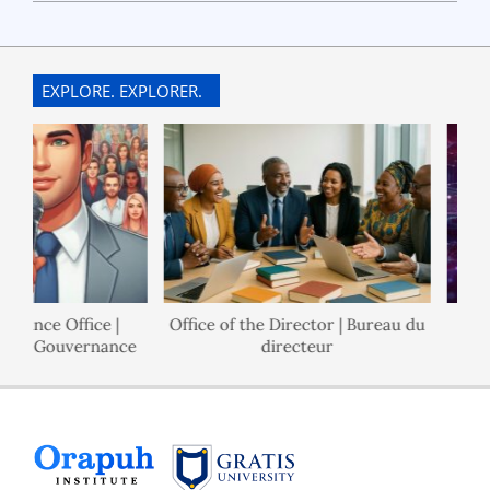
2022-
10-
19
EXPLORE. EXPLORER.
rnance Office |
Office of the Director | Bureau du
 de Gouvernance
directeur