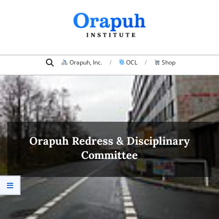
Skip
to
content
Search
Primary
Orapuh, Inc.
OCL
Shop
Navigation
Menu
Orapuh Redress & Disciplinary
Committee