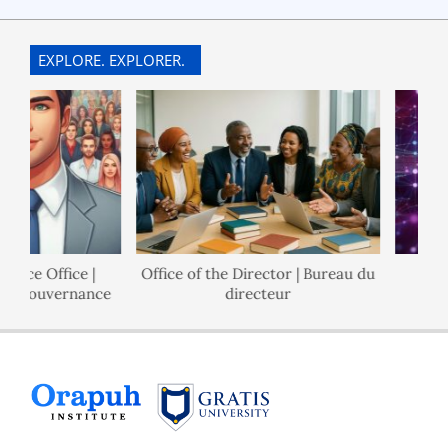
EXPLORE. EXPLORER.
nce Office |
Office of the Director | Bureau du
P
e Gouvernance
directeur