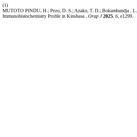
(1)
MUTOTO PINDU, H.; Pezo, D. S.; Azako, T. D.; Bokambandja , L. F
Immunohistochemistry Profile in Kinshasa .
Orap J
2025
,
6
, e1299.