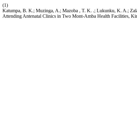
(1)
Katumpa, B. K.; Muzinga, A.; Mazoba , T. K. .; Lukunku, K. A.; Zal
Attending Antenatal Clinics in Two Mont-Amba Health Facilities, K