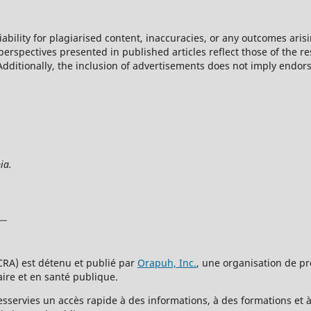
iability for plagiarised content, inaccuracies, or any outcomes aris
perspectives presented in published articles reflect those of the r
 Additionally, the inclusion of advertisements does not imply endor
ia.
__
CRA) est détenu et publié par
Orapuh, Inc.
, une organisation de pr
aire et en santé publique.
esservies un accès rapide à des informations, à des formations et