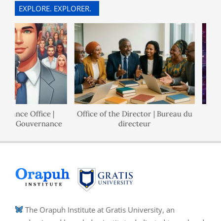
EXPLORE. EXPLORER.
rnance Office |
Office of the Director | Bureau du
l de Gouvernance
directeur
The Orapuh Institute at Gratis University, an