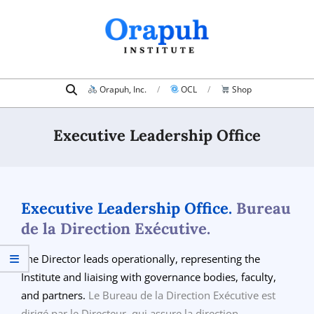
Skip
to
content
Search
Primary
Orapuh, Inc.
OCL
Shop
Navigation
Menu
Executive Leadership Office
Executive Leadership Office.
Bureau
de la Direction Exécutive.
The Director leads operationally, representing the
Institute and liaising with governance bodies, faculty,
and partners.
Le Bureau de la Direction Exécutive est
dirigé par le Directeur, qui assure la direction